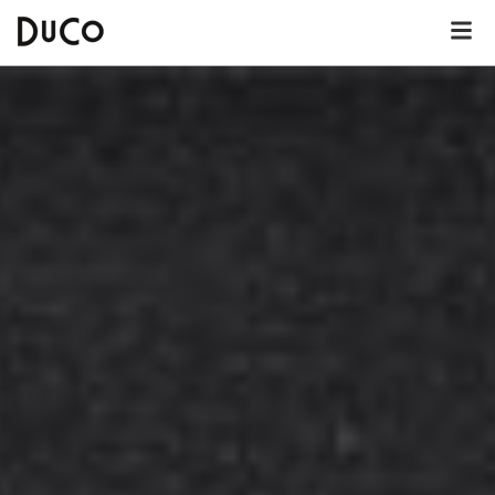
Dutch
English
German
Over DuCo Helmond
Hotel
Nieuws
Lunchkaart
Dinerkaart