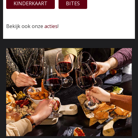
KINDERKAART
BITES
Bekijk ook onze
acties
!