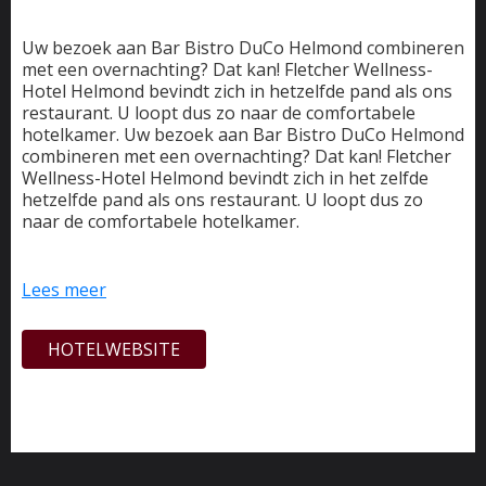
Uw bezoek aan Bar Bistro DuCo Helmond combineren
met een overnachting? Dat kan! Fletcher Wellness-
Hotel Helmond bevindt zich in hetzelfde pand als ons
restaurant. U loopt dus zo naar de comfortabele
hotelkamer. Uw bezoek aan Bar Bistro DuCo Helmond
combineren met een overnachting? Dat kan! Fletcher
Wellness-Hotel Helmond bevindt zich in het zelfde
hetzelfde pand als ons restaurant. U loopt dus zo
naar de comfortabele hotelkamer.
Het hotel beschikt over 138 hotelkamers, maar liefst
10 bowlingbanen en het luxe BLUE Wellnessresort
Lees meer
met diverse sauna’s en baden. Liever op pad? Huur
een e-bike om de historische, natuurrijke omgeving te
HOTELWEBSITE
verkennen. U hoeft zich geen moment te vervelen.