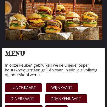
MENU
In onze keuken gebruiken we de unieke Josper
houtskooloven: een grill én oven in één, die volledig
op houtskool werkt.
LUNCHKAART
WIJNKAART
DINERKAART
DRANKENKAART