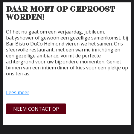
DAAR MOET OP GEPROOST
WORDEN!
Of het nu gaat om een verjaardag, jubileum,
babyshower of gewoon een gezellige samenkomst, bij
Bar Bistro DuCo Helmond vieren we het samen. Ons
sfeervolle restaurant, met een warme inrichting en
een gezellige ambiance, vormt de perfecte
achtergrond voor uw bijzondere momenten. Geniet
binnen van een intiem diner of kies voor een plekje op
ons terras.
Het team zorgt ervoor dat het u en het gezelschap
aan niets ontbreekt. Een viering combineren met
Lees meer
bijvoorbeeld een uurtje bowlen, behoort tot de vele
mogelijkheden. Groepen tot 8 personen kunnen
NEEM CONTACT OP
eenvoudig online reserveren; voor grotere
gezelschappen bespreken we graag persoonlijk de
reservering en eventuele wensen. Neem hiervoor per
e-mail of telefonisch contact met ons op.