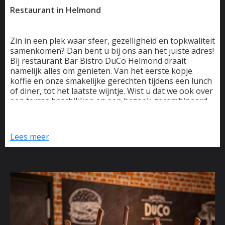
Restaurant in Helmond
Zin in een plek waar sfeer, gezelligheid en topkwaliteit
samenkomen? Dan bent u bij ons aan het juiste adres!
Bij restaurant Bar Bistro DuCo Helmond draait
namelijk alles om genieten. Van het eerste kopje
koffie en onze smakelijke gerechten tijdens een lunch
of diner, tot het laatste wijntje. Wist u dat we ook over
een terras beschikken en een bezoek gecombineerd
kan worden met een potje bowlen?
Wij zijn alle dagen van de week geopend. Neem gerust
Lees meer
plaats en laat u verleiden door al het lekkers op onze
menukaart, boordevol gerechten die worden bereid in
onze unieke Josper houtskooloven. Deze oven geeft
elk gerecht een extra smaakdimensie die u zeker zult
waarderen. Liever verrast worden? Onze chef-kok
stelt met plezier de beste combinaties voor u samen.
Bij Bar Bistro DuCo Helmond kan het allemaal. Elke
dag, op elk moment!