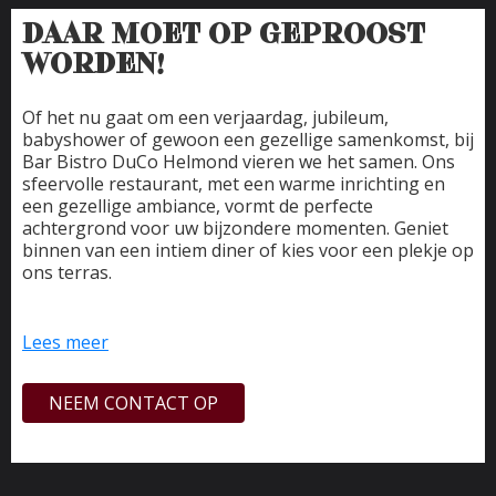
DAAR MOET OP GEPROOST
WORDEN!
Of het nu gaat om een verjaardag, jubileum,
babyshower of gewoon een gezellige samenkomst, bij
Bar Bistro DuCo Helmond vieren we het samen. Ons
sfeervolle restaurant, met een warme inrichting en
een gezellige ambiance, vormt de perfecte
achtergrond voor uw bijzondere momenten. Geniet
binnen van een intiem diner of kies voor een plekje op
ons terras.
Het team zorgt ervoor dat het u en het gezelschap
aan niets ontbreekt. Een viering combineren met
Lees meer
bijvoorbeeld een uurtje bowlen, behoort tot de vele
mogelijkheden. Groepen tot 8 personen kunnen
NEEM CONTACT OP
eenvoudig online reserveren; voor grotere
gezelschappen bespreken we graag persoonlijk de
reservering en eventuele wensen. Neem hiervoor per
e-mail of telefonisch contact met ons op.