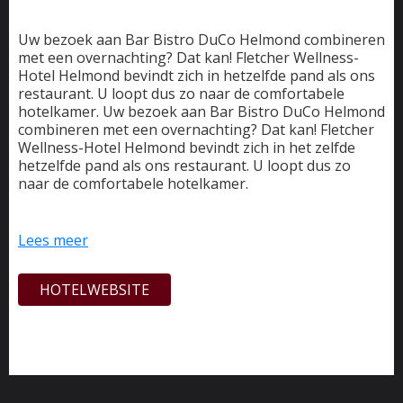
Uw bezoek aan Bar Bistro DuCo Helmond combineren
met een overnachting? Dat kan! Fletcher Wellness-
Hotel Helmond bevindt zich in hetzelfde pand als ons
restaurant. U loopt dus zo naar de comfortabele
hotelkamer. Uw bezoek aan Bar Bistro DuCo Helmond
combineren met een overnachting? Dat kan! Fletcher
Wellness-Hotel Helmond bevindt zich in het zelfde
hetzelfde pand als ons restaurant. U loopt dus zo
naar de comfortabele hotelkamer.
Het hotel beschikt over 138 hotelkamers, maar liefst
10 bowlingbanen en het luxe BLUE Wellnessresort
Lees meer
met diverse sauna’s en baden. Liever op pad? Huur
een e-bike om de historische, natuurrijke omgeving te
HOTELWEBSITE
verkennen. U hoeft zich geen moment te vervelen.