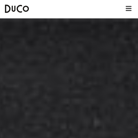
Dutch
English
German
Over DuCo Helmond
Hotel
Nieuws
Lunchkaart
Dinerkaart