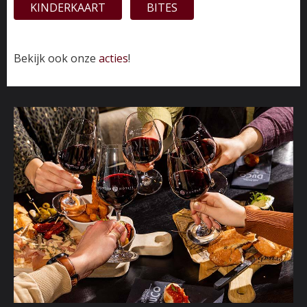
KINDERKAART
BITES
Bekijk ook onze
acties
!