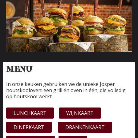
MENU
In onze keuken gebruiken we de unieke Josper
houtskooloven: een grill én oven in één, die volledig
op houtskool werkt.
LUNCHKAART
WIJNKAART
DINERKAART
DRANKENKAART