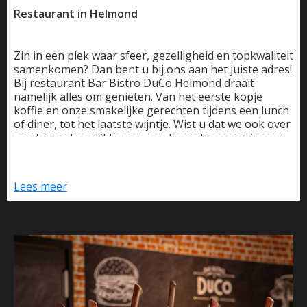
Restaurant in Helmond
Zin in een plek waar sfeer, gezelligheid en topkwaliteit
samenkomen? Dan bent u bij ons aan het juiste adres!
Bij restaurant Bar Bistro DuCo Helmond draait
namelijk alles om genieten. Van het eerste kopje
koffie en onze smakelijke gerechten tijdens een lunch
of diner, tot het laatste wijntje. Wist u dat we ook over
een terras beschikken en een bezoek gecombineerd
kan worden met een potje bowlen?
Wij zijn alle dagen van de week geopend. Neem gerust
Lees meer
plaats en laat u verleiden door al het lekkers op onze
menukaart, boordevol gerechten die worden bereid in
onze unieke Josper houtskooloven. Deze oven geeft
elk gerecht een extra smaakdimensie die u zeker zult
waarderen. Liever verrast worden? Onze chef-kok
stelt met plezier de beste combinaties voor u samen.
Bij Bar Bistro DuCo Helmond kan het allemaal. Elke
dag, op elk moment!