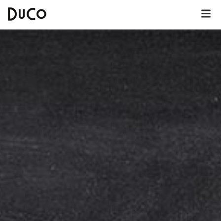
Dutch
English
German
Over DuCo Helmond
Hotel
Nieuws
Lunchkaart
Dinerkaart