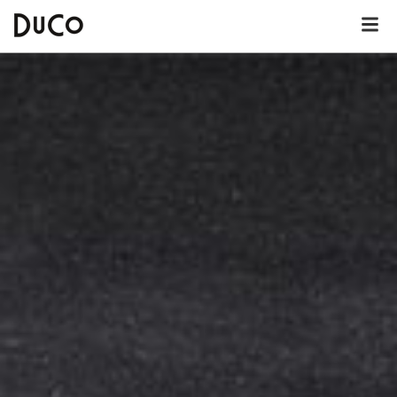
Dutch
English
German
Over DuCo Helmond
Hotel
Nieuws
Lunchkaart
Dinerkaart