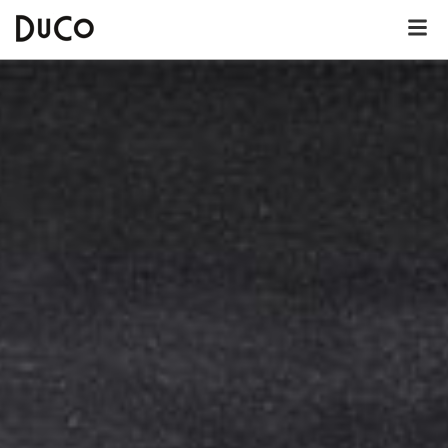
Dutch
English
German
Over DuCo Helmond
Hotel
Nieuws
Lunchkaart
Dinerkaart