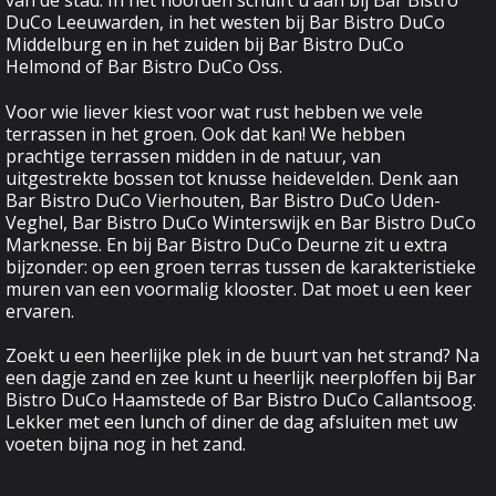
van de stad. In het noorden schuift u aan bij
Bar Bistro
DuCo Leeuwarden
, in het westen bij
Bar Bistro DuCo
Middelburg
en in het zuiden bij
Bar Bistro DuCo
Helmond
of
Bar Bistro DuCo Oss
.
Voor wie liever kiest voor wat rust hebben we vele
terrassen in het groen. Ook dat kan! We hebben
prachtige terrassen midden in de natuur, van
uitgestrekte bossen tot knusse heidevelden. Denk aan
Bar Bistro DuCo Vierhouten
,
Bar Bistro DuCo Uden-
Veghel
,
Bar Bistro DuCo Winterswijk
en
Bar Bistro DuCo
Marknesse
. En bij
Bar Bistro DuCo Deurne
zit u extra
bijzonder: op een groen terras tussen de karakteristieke
muren van een voormalig klooster. Dat moet u een keer
ervaren.
Zoekt u een heerlijke plek in de buurt van het strand? Na
een dagje zand en zee kunt u heerlijk neerploffen bij
Bar
Bistro DuCo Haamstede
of
Bar Bistro DuCo Callantsoog
.
Lekker met een lunch of diner de dag afsluiten met uw
voeten bijna nog in het zand.